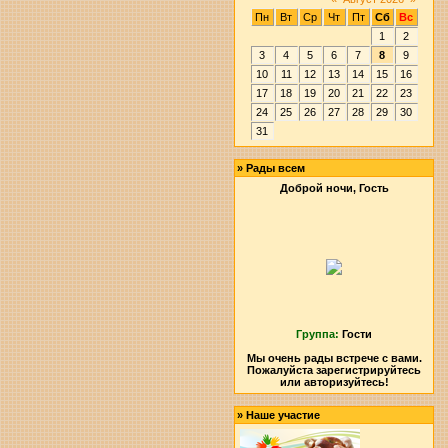
Пн
Вт
Ср
Чт
Пт
Сб
Вс
1
2
3
4
5
6
7
8
9
10
11
12
13
14
15
16
17
18
19
20
21
22
23
24
25
26
27
28
29
30
31
»
Рады всем
Доброй ночи, Гость
Группа:
Гости
Мы очень рады встрече с вами.
Пожалуйста зарегистрируйтесь
или авторизуйтесь!
»
Наше участие