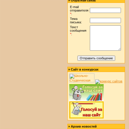
»
Обратная связь
E-mail
отправителя
*
:
Тема
письма:
Текст
сообщения
*
:
»
Сайт в конкурсах
»
Архив новостей