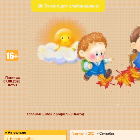
Версия для слабовидящих
Пятница
07.08.2026
02:53
Главная
|
|
Мой профиль
|
Выход
»
Актуально
Главная
»
2024
»
Сентябрь
Новости сайта