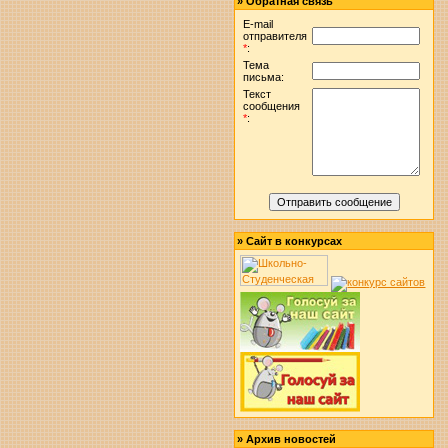
»
Обратная связь
E-mail
отправителя
*
:
Тема
письма:
Текст
сообщения
*
:
»
Сайт в конкурсах
»
Архив новостей