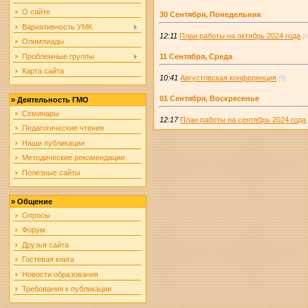
О сайте
30 Сентября, Понедельник
Вариативность УМК
12:11
План работы на октябрь 2024 года
(0
Олимпиады
Проблемные группы
11 Сентября, Среда
Карта сайта
10:41
Августовская конференция
(0)
01 Сентября, Воскресенье
»
Деятельность ГМО
Семинары
12:17
План работы на сентябрь 2024 года
Педагогические чтения
Наши публикации
Методические рекомендации
Полезные сайты
»
Общение
Опросы
Форум
Друзья сайта
Гостевая книга
Новости образования
Требования к публикации