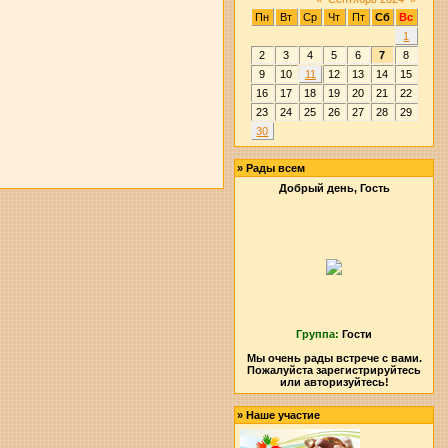
Пн
Вт
Ср
Чт
Пт
Сб
Вс
1
2
3
4
5
6
7
8
9
10
11
12
13
14
15
16
17
18
19
20
21
22
23
24
25
26
27
28
29
30
»
Рады всем
Добрый день, Гость
Группа:
Гости
Мы очень рады встрече с вами.
Пожалуйста зарегистрируйтесь
или авторизуйтесь!
»
Наше участие