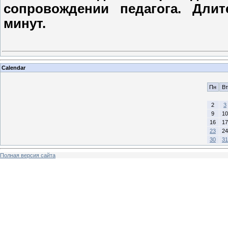
сопровождении педагога. Дли
минут.
Calendar
Пн
Вт
2
3
9
10
16
17
23
24
30
31
Полная версия сайта