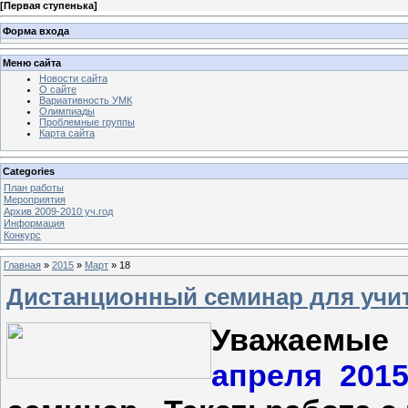
[
Первая ступенька
]
Форма входа
Меню сайта
Новости сайта
О сайте
Вариативность УМК
Олимпиады
Проблемные группы
Карта сайта
Categories
План работы
Мероприятия
Архив 2009-2010 уч.год
Информация
Конкурс
Главная
»
2015
»
Март
»
18
Дистанционный семинар для учи
Уважаемые
апреля 2015