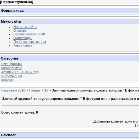
[
Первая ступенька
]
Форма входа
Меню сайта
Новости сайта
О сайте
Вариативность УМК
Олимпиады
Проблемные группы
Карта сайта
Categories
План работы
Мероприятия
Архив 2009-2010 уч.год
Информация
Конкурс
Главная
»
2016
»
Январь
»
15
» Заочный краевой конкурс видеоматериалов " В фокус
Заочный краевой конкурс видеоматериалов " В фокусе: опыт развивающего 
Всего комментариев
:
0
Добавлять комментарии могу
[
Р
Calendar