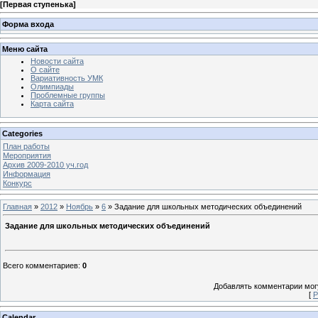
[
Первая ступенька
]
Форма входа
Меню сайта
Новости сайта
О сайте
Вариативность УМК
Олимпиады
Проблемные группы
Карта сайта
Categories
План работы
Мероприятия
Архив 2009-2010 уч.год
Информация
Конкурс
Главная
»
2012
»
Ноябрь
»
6
» Задание для школьных методических объединений
Задание для школьных методических объединений
Всего комментариев
:
0
Добавлять комментарии могу
[
Р
Calendar