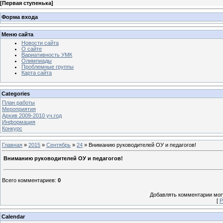
[
Первая ступенька
]
Форма входа
Меню сайта
Новости сайта
О сайте
Вариативность УМК
Олимпиады
Проблемные группы
Карта сайта
Categories
План работы
Мероприятия
Архив 2009-2010 уч.год
Информация
Конкурс
Главная
»
2015
»
Сентябрь
»
24
» Вниманию руководителей ОУ и педагогов!
Вниманию руководителей ОУ и педагогов!
Всего комментариев
:
0
Добавлять комментарии могу
[
Р
Calendar