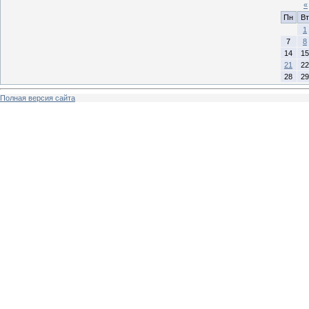
«
Пн
Вт
1
7
8
14
15
21
22
28
29
Полная версия сайта