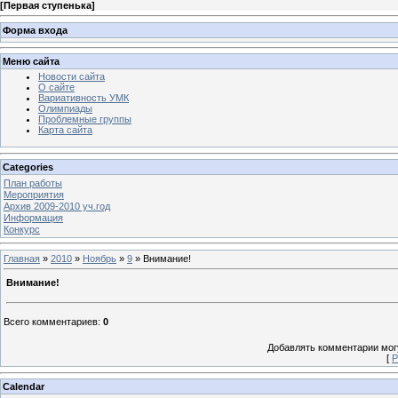
[
Первая ступенька
]
Форма входа
Меню сайта
Новости сайта
О сайте
Вариативность УМК
Олимпиады
Проблемные группы
Карта сайта
Categories
План работы
Мероприятия
Архив 2009-2010 уч.год
Информация
Конкурс
Главная
»
2010
»
Ноябрь
»
9
» Внимание!
Внимание!
Всего комментариев
:
0
Добавлять комментарии могу
[
Р
Calendar