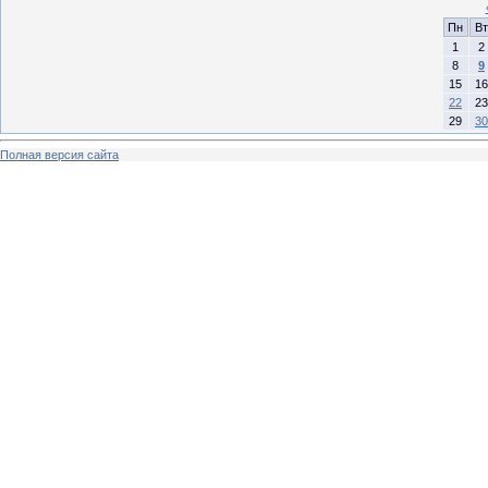
Пн
Вт
1
2
8
9
15
16
22
23
29
30
Полная версия сайта