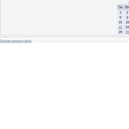
Пн
Вт
1
2
8
9
15
16
22
23
29
30
Полная версия сайта