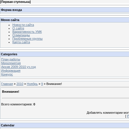
[
Первая ступенька
]
Форма входа
Меню сайта
Новости сайта
О сайте
Вариативность УМК
Олимпиады
Проблемные группы
Карта сайта
Categories
План работы
Мероприятия
Архив 2009-2010 уч.год
Информация
Конкурс
Главная
»
2010
»
Ноябрь
»
9
» Внимание!
Внимание!
Всего комментариев
:
0
Добавлять комментарии могу
[
Р
Calendar