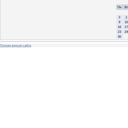
Пн
Вт
2
3
9
10
16
17
23
24
30
Полная версия сайта