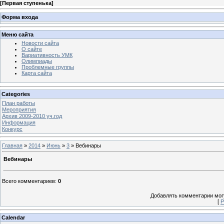
[
Первая ступенька
]
Форма входа
Меню сайта
Новости сайта
О сайте
Вариативность УМК
Олимпиады
Проблемные группы
Карта сайта
Categories
План работы
Мероприятия
Архив 2009-2010 уч.год
Информация
Конкурс
Главная
»
2014
»
Июнь
»
3
» Вебинары
Вебинары
Всего комментариев
:
0
Добавлять комментарии могу
[
Р
Calendar