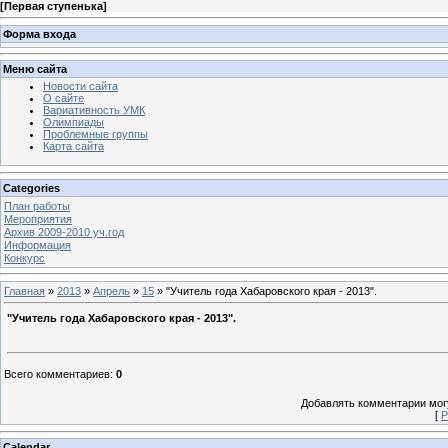
[
Первая ступенька
]
Форма входа
Меню сайта
Новости сайта
О сайте
Вариативность УМК
Олимпиады
Проблемные группы
Карта сайта
Categories
План работы
Мероприятия
Архив 2009-2010 уч.год
Информация
Конкурс
Главная
»
2013
»
Апрель
»
15
» "Учитель года Хабаровского края - 2013".
"Учитель года Хабаровского края - 2013".
Всего комментариев
:
0
Добавлять комментарии могу
[
Р
Calendar