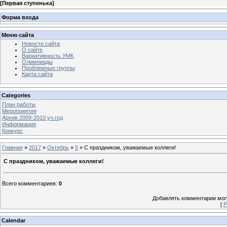
[
Первая ступенька
]
Форма входа
Меню сайта
Новости сайта
О сайте
Вариативность УМК
Олимпиады
Проблемные группы
Карта сайта
Categories
План работы
Мероприятия
Архив 2009-2010 уч.год
Информация
Конкурс
Главная
»
2017
»
Октябрь
»
5
» С праздником, уважаемые коллеги!
С праздником, уважаемые коллеги!
Всего комментариев
:
0
Добавлять комментарии могу
[
Р
Calendar