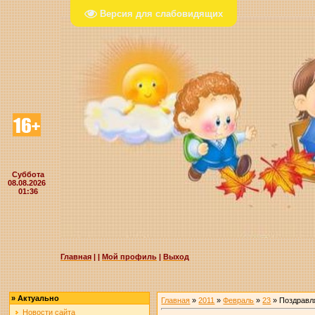
Версия для слабовидящих
Суббота
08.08.2026
01:36
Главная
|
|
Мой профиль
|
Выход
»
Актуально
Главная
»
2011
»
Февраль
»
23
» Поздравл
Новости сайта