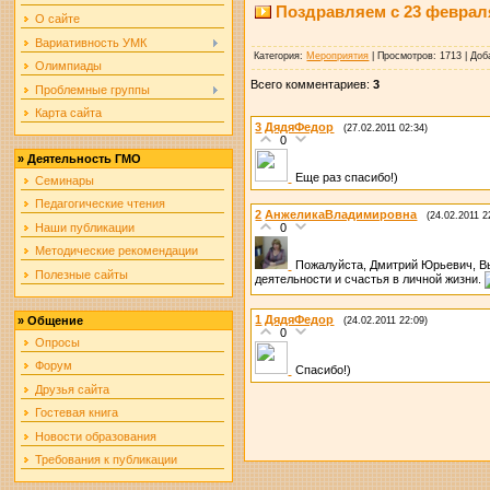
Поздравляем с 23 феврал
О сайте
Вариативность УМК
Категория
:
Мероприятия
|
Просмотров
: 1713 |
Доб
Олимпиады
Всего комментариев
:
3
Проблемные группы
Карта сайта
3
ДядяФедор
(27.02.2011 02:34)
0
»
Деятельность ГМО
Еще раз спасибо!)
Семинары
Педагогические чтения
2
АнжеликаВладимировна
(24.02.2011 2
0
Наши публикации
Методические рекомендации
Пожалуйста, Дмитрий Юрьевич, Вы 
Полезные сайты
деятельности и счастья в личной жизни.
1
ДядяФедор
»
Общение
(24.02.2011 22:09)
0
Опросы
Форум
Спасибо!)
Друзья сайта
Гостевая книга
Новости образования
Требования к публикации