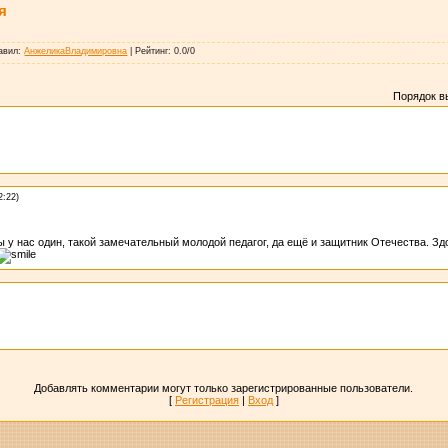
я
авил
:
АнжеликаВладимировна
|
Рейтинг
:
0.0
/
0
Порядок в
2:22)
у нас один, такой замечательный молодой педагог, да ещё и защитник Отечества. Зд
Добавлять комментарии могут только зарегистрированные пользователи.
[
Регистрация
|
Вход
]