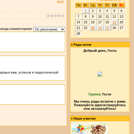
09:57
Пн
Вт
Ср
Чт
Пт
Сб
Вс
1
2
3
4
5
6
7
8
9
10
11
12
13
14
15
16
17
18
19
20
21
22
23
24
25
26
27
ывода комментариев:
28
»
Рады всем
Добрый день, Гость
оровья вам, успехов в педагогической
Группа:
Гости
Мы очень рады встрече с вами.
Пожалуйста зарегистрируйтесь
или авторизуйтесь!
»
Наше участие