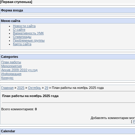
[
Первая ступенька
]
Форма входа
Меню сайта
Новости сайта
О сайте
Вариативность УМК
Олимпиады
Проблемные группы
Карта сайта
Categories
План работы
Мероприятия
Архив 2009-2010 уч.год
Информация
Конкурс
Главная
»
2025
»
Октябрь
»
29
» План работы на ноябрь 2025 года
План работы на ноябрь 2025 года
Всего комментариев
:
0
Добавлять комментарии могу
[
Р
Calendar