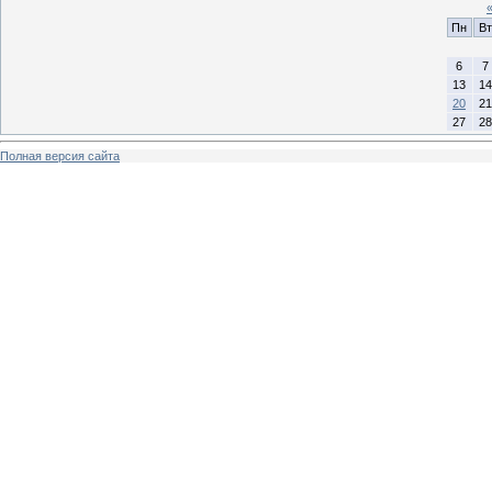
Пн
Вт
6
7
13
14
20
21
27
28
Полная версия сайта