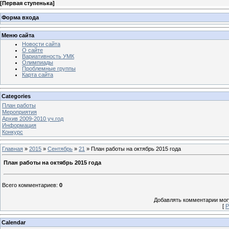
[
Первая ступенька
]
Форма входа
Меню сайта
Новости сайта
О сайте
Вариативность УМК
Олимпиады
Проблемные группы
Карта сайта
Categories
План работы
Мероприятия
Архив 2009-2010 уч.год
Информация
Конкурс
Главная
»
2015
»
Сентябрь
»
21
» План работы на октябрь 2015 года
План работы на октябрь 2015 года
Всего комментариев
:
0
Добавлять комментарии могу
[
Р
Calendar