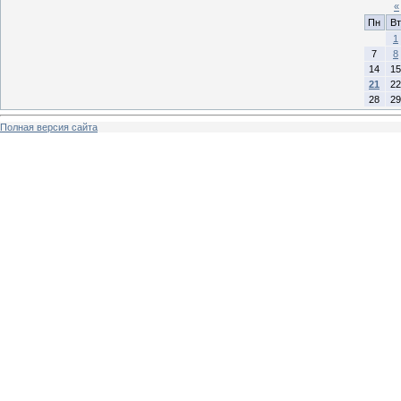
«
Пн
Вт
1
7
8
14
15
21
22
28
29
Полная версия сайта