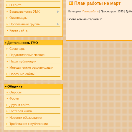
План работы на март
О сайте
Вариативность УМК
Категория
:
План работы
|
Просмотров
: 1333 |
Доб
Олимпиады
Всего комментариев
:
0
Проблемные группы
Карта сайта
»
Деятельность ГМО
Семинары
Педагогические чтения
Наши публикации
Методические рекомендации
Полезные сайты
»
Общение
Опросы
Форум
Друзья сайта
Гостевая книга
Новости образования
Требования к публикации