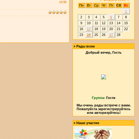
13:50
Пн
Вт
Ср
Чт
Пт
Сб
Вс
1
2
3
4
5
6
7
8
9
10
11
12
13
14
15
16
17
18
19
20
21
22
23
24
25
26
27
28
»
Рады всем
Добрый вечер, Гость
Группа:
Гости
Мы очень рады встрече с вами.
Пожалуйста зарегистрируйтесь
или авторизуйтесь!
»
Наше участие