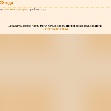
20 года
вил
:
АнжеликаВладимировна
|
Рейтинг
:
0.0
/
0
Добавлять комментарии могут только зарегистрированные пользователи.
[
Регистрация
|
Вход
]