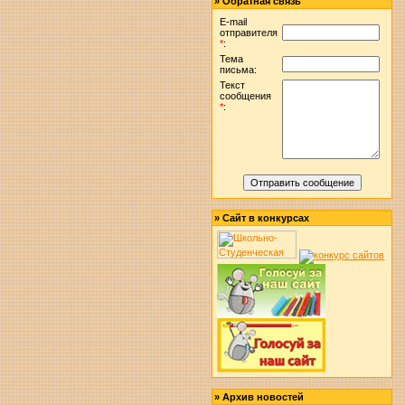
»
Обратная связь
E-mail
отправителя
*
:
Тема
письма:
Текст
сообщения
*
:
»
Сайт в конкурсах
»
Архив новостей