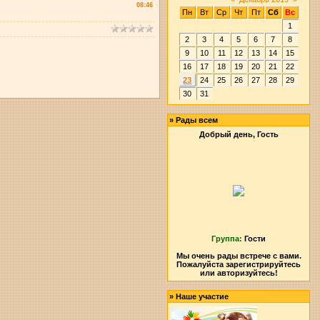
08:46
Пн
Вт
Ср
Чт
Пт
Сб
Вс
1
2
3
4
5
6
7
8
9
10
11
12
13
14
15
16
17
18
19
20
21
22
23
24
25
26
27
28
29
30
31
»
Рады всем
Добрый день, Гость
Группа:
Гости
Мы очень рады встрече с вами.
Пожалуйста зарегистрируйтесь
или авторизуйтесь!
»
Наше участие