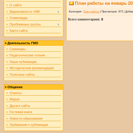
План работы на январь 20
О сайте
Вариативность УМК
Категория
:
План работы
|
Просмотров
: 873 |
Доба
Олимпиады
Всего комментариев
:
0
Проблемные группы
Карта сайта
»
Деятельность ГМО
Семинары
Педагогические чтения
Наши публикации
Методические рекомендации
Полезные сайты
»
Общение
Опросы
Форум
Друзья сайта
Гостевая книга
Новости образования
Требования к публикации