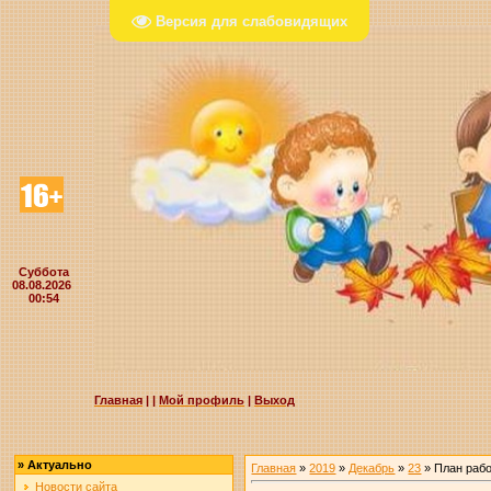
Версия для слабовидящих
Суббота
08.08.2026
00:54
Главная
|
|
Мой профиль
|
Выход
»
Актуально
Главная
»
2019
»
Декабрь
»
23
» План рабо
Новости сайта