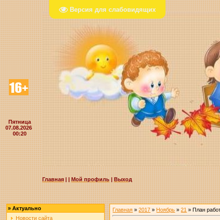
Версия для слабовидящих
Пятница
07.08.2026
00:20
Главная
|
|
Мой профиль
|
Выход
»
Актуально
Главная
»
2017
»
Ноябрь
»
21
» План работ
Новости сайта