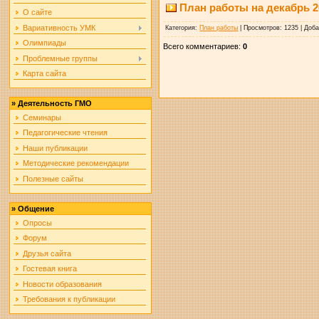
План работы на декабрь 2
О сайте
Вариативность УМК
Категория
:
План работы
|
Просмотров
: 1235 |
Доб
Олимпиады
Всего комментариев
:
0
Проблемные группы
Карта сайта
»
Деятельность ГМО
Семинары
Педагогические чтения
Наши публикации
Методические рекомендации
Полезные сайты
»
Общение
Опросы
Форум
Друзья сайта
Гостевая книга
Новости образования
Требования к публикации