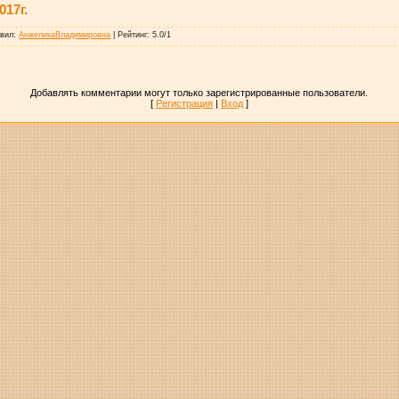
017г.
авил
:
АнжеликаВладимировна
|
Рейтинг
:
5.0
/
1
Добавлять комментарии могут только зарегистрированные пользователи.
[
Регистрация
|
Вход
]