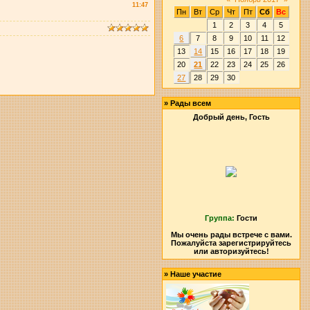
11:47
Пн
Вт
Ср
Чт
Пт
Сб
Вс
1
2
3
4
5
6
7
8
9
10
11
12
13
14
15
16
17
18
19
20
21
22
23
24
25
26
27
28
29
30
»
Рады всем
Добрый день, Гость
Группа:
Гости
Мы очень рады встрече с вами.
Пожалуйста зарегистрируйтесь
или авторизуйтесь!
»
Наше участие