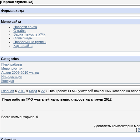
[
Первая ступенька
]
Форма входа
Меню сайта
Новости сайта
О сайте
Вариативность УМК
Олимпиады
Проблемные группы
Карта сайта
Categories
План работы
Мероприятия
Архив 2009-2010 уч.год
Информация
Конкурс
Главная
»
2012
»
Март
»
22
» План работы ГМО учителей начальных классов на апрел
План работы ГМО учителей начальных классов на апрель 2012
Всего комментариев
:
0
Добавлять комментарии могу
[
Р
Calendar