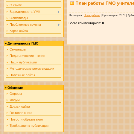
План работы ГМО учителей
О сайте
Вариативность УМК
Категория
:
План работы
|
Просмотров
: 2078 |
Доб
Олимпиады
Всего комментариев
:
0
Проблемные группы
Карта сайта
»
Деятельность ГМО
Семинары
Педагогические чтения
Наши публикации
Методические рекомендации
Полезные сайты
»
Общение
Опросы
Форум
Друзья сайта
Гостевая книга
Новости образования
Требования к публикации