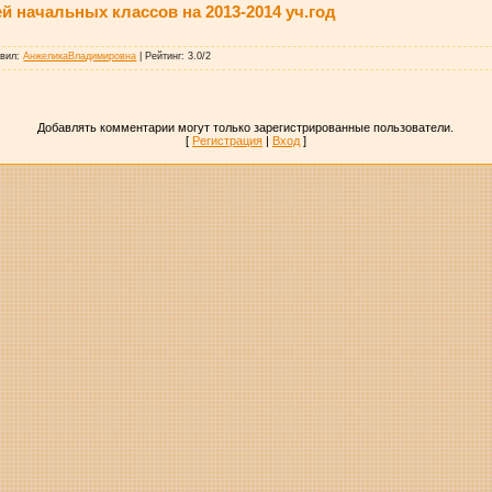
 начальных классов на 2013-2014 уч.год
авил
:
АнжеликаВладимировна
|
Рейтинг
:
3.0
/
2
Добавлять комментарии могут только зарегистрированные пользователи.
[
Регистрация
|
Вход
]