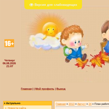
Версия для слабовидящих
Четверг
06.08.2026
21:07
Главная
|
|
Мой профиль
|
Выход
»
Актуально
Главная
»
2013
»
Август
»
24
» План работ
Новости сайта