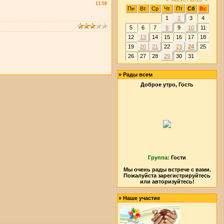
11:58
Пн
Вт
Ср
Чт
Пт
Сб
Вс
1
2
3
4
5
6
7
8
9
10
11
12
13
14
15
16
17
18
19
20
21
22
23
24
25
26
27
28
29
30
31
»
Рады всем
Доброе утро, Гость
Группа:
Гости
Мы очень рады встрече с вами.
Пожалуйста зарегистрируйтесь
или авторизуйтесь!
»
Наше участие