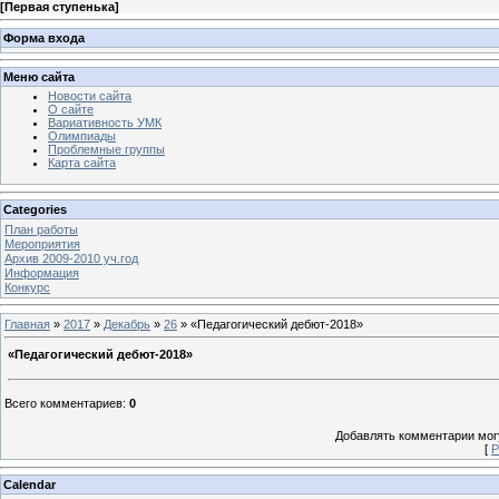
[
Первая ступенька
]
Форма входа
Меню сайта
Новости сайта
О сайте
Вариативность УМК
Олимпиады
Проблемные группы
Карта сайта
Categories
План работы
Мероприятия
Архив 2009-2010 уч.год
Информация
Конкурс
Главная
»
2017
»
Декабрь
»
26
» «Педагогический дебют-2018»
«Педагогический дебют-2018»
Всего комментариев
:
0
Добавлять комментарии могу
[
Р
Calendar