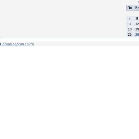
Пн
Вт
4
5
11
12
18
19
25
26
Полная версия сайта