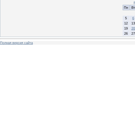
Пн
Вт
5
6
12
13
19
20
26
27
Полная версия сайта