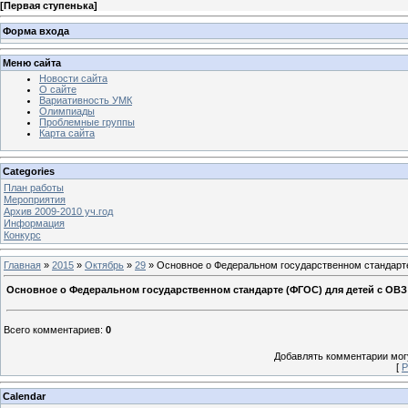
[
Первая ступенька
]
Форма входа
Меню сайта
Новости сайта
О сайте
Вариативность УМК
Олимпиады
Проблемные группы
Карта сайта
Categories
План работы
Мероприятия
Архив 2009-2010 уч.год
Информация
Конкурс
Главная
»
2015
»
Октябрь
»
29
» Основное о Федеральном государственном стандарт
Основное о Федеральном государственном стандарте (ФГОС) для детей с ОВЗ
Всего комментариев
:
0
Добавлять комментарии могу
[
Р
Calendar