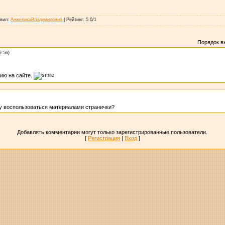
авил
:
АнжеликаВладимировна
|
Рейтинг
:
5.0
/
1
Порядок в
9:56)
ию на сайте.
гу воспользоваться материалами странички?
Добавлять комментарии могут только зарегистрированные пользователи.
[
Регистрация
|
Вход
]