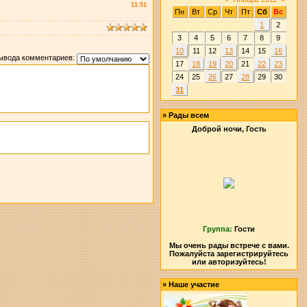
11:51
Пн
Вт
Ср
Чт
Пт
Сб
Вс
1
2
3
4
5
6
7
8
9
10
11
12
13
14
15
16
ывода комментариев:
17
18
19
20
21
22
23
24
25
26
27
28
29
30
31
»
Рады всем
Доброй ночи, Гость
Группа:
Гости
Мы очень рады встрече с вами.
Пожалуйста зарегистрируйтесь
или авторизуйтесь!
»
Наше участие