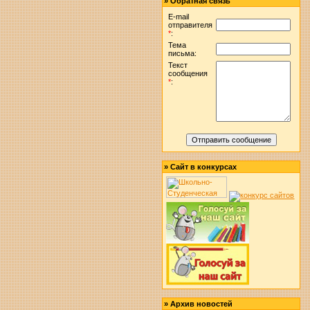
»
Обратная связь
E-mail
отправителя
*
:
Тема
письма:
Текст
сообщения
*
:
»
Сайт в конкурсах
»
Архив новостей