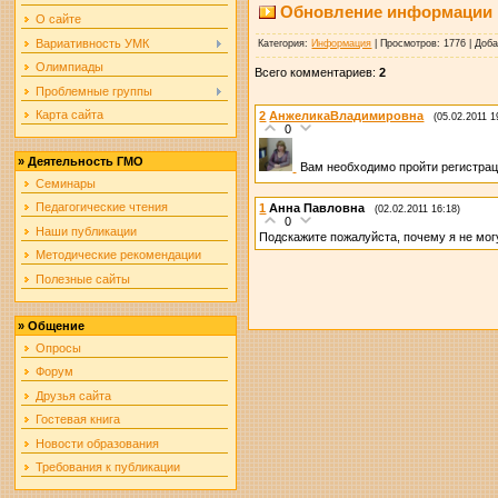
Обновление информации
О сайте
Вариативность УМК
Категория
:
Информация
|
Просмотров
: 1776 |
Доб
Олимпиады
Всего комментариев
:
2
Проблемные группы
Карта сайта
2
АнжеликаВладимировна
(05.02.2011 1
0
»
Деятельность ГМО
Вам необходимо пройти регистрац
Семинары
Педагогические чтения
1
Анна Павловна
(02.02.2011 16:18)
0
Наши публикации
Подскажите пожалуйста, почему я не мо
Методические рекомендации
Полезные сайты
»
Общение
Опросы
Форум
Друзья сайта
Гостевая книга
Новости образования
Требования к публикации