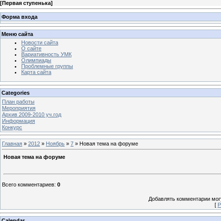
[
Первая ступенька
]
Форма входа
Меню сайта
Новости сайта
О сайте
Вариативность УМК
Олимпиады
Проблемные группы
Карта сайта
Categories
План работы
Мероприятия
Архив 2009-2010 уч.год
Информация
Конкурс
Главная
»
2012
»
Ноябрь
»
7
» Новая тема на форуме
Новая тема на форуме
Всего комментариев
:
0
Добавлять комментарии могу
[
Р
Calendar