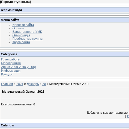
[
Первая ступенька
]
Форма входа
Меню сайта
Новости сайта
О сайте
Вариативность УМК
Олимпиады
Проблемные группы
Карта сайта
Categories
План работы
Мероприятия
Архив 2009-2010 уч.год
Информация
Конкурс
Главная
»
2021
»
Декабрь
»
20
» Методический Олимп 2021
Методический Олимп 2021
Всего комментариев
:
0
Добавлять комментарии могу
[
Р
Calendar