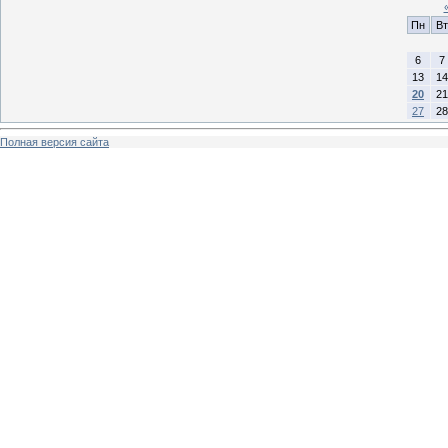
Пн
Вт
6
7
13
14
20
21
27
28
Полная версия сайта