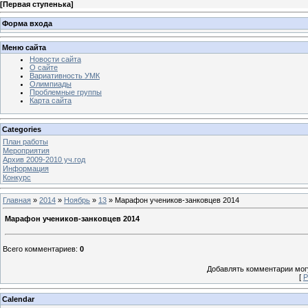
[
Первая ступенька
]
Форма входа
Меню сайта
Новости сайта
О сайте
Вариативность УМК
Олимпиады
Проблемные группы
Карта сайта
Categories
План работы
Мероприятия
Архив 2009-2010 уч.год
Информация
Конкурс
Главная
»
2014
»
Ноябрь
»
13
» Марафон учеников-занковцев 2014
Марафон учеников-занковцев 2014
Всего комментариев
:
0
Добавлять комментарии могу
[
Р
Calendar