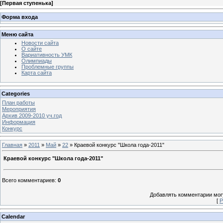
[
Первая ступенька
]
Форма входа
Меню сайта
Новости сайта
О сайте
Вариативность УМК
Олимпиады
Проблемные группы
Карта сайта
Categories
План работы
Мероприятия
Архив 2009-2010 уч.год
Информация
Конкурс
Главная
»
2011
»
Май
»
22
» Краевой конкурс "Школа года-2011"
Краевой конкурс "Школа года-2011"
Всего комментариев
:
0
Добавлять комментарии могу
[
Р
Calendar