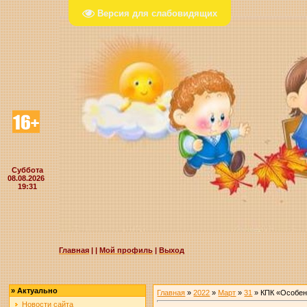
Версия для слабовидящих
Суббота
08.08.2026
19:31
Главная
|
|
Мой профиль
|
Выход
»
Актуально
Главная
»
2022
»
Март
»
31
» КПК «Особен
Новости сайта