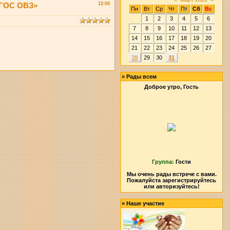
ФГОС ОВЗ»
12:00
Пн
Вт
Ср
Чт
Пт
Сб
Вс
1
2
3
4
5
6
7
8
9
10
11
12
13
14
15
16
17
18
19
20
21
22
23
24
25
26
27
28
29
30
31
»
Рады всем
Доброе утро, Гость
Группа:
Гости
Мы очень рады встрече с вами.
Пожалуйста зарегистрируйтесь
или авторизуйтесь!
»
Наше участие