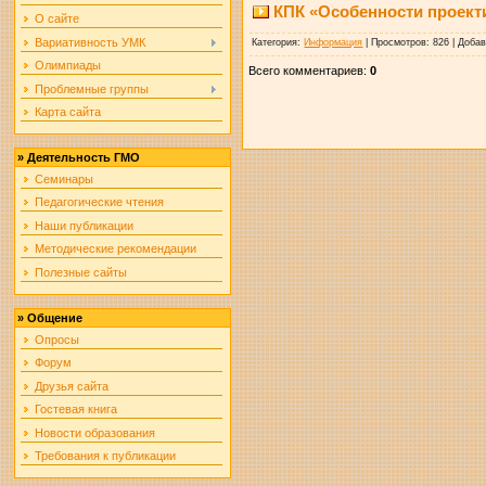
КПК «Особенности проект
О сайте
Вариативность УМК
Категория
:
Информация
|
Просмотров
: 826 |
Доба
Олимпиады
Всего комментариев
:
0
Проблемные группы
Карта сайта
»
Деятельность ГМО
Семинары
Педагогические чтения
Наши публикации
Методические рекомендации
Полезные сайты
»
Общение
Опросы
Форум
Друзья сайта
Гостевая книга
Новости образования
Требования к публикации