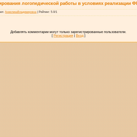
ирования логопедической работы в условиях реализации 
вил
:
АнжеликаВладимировна
|
Рейтинг
:
5.0
/
1
Добавлять комментарии могут только зарегистрированные пользователи.
[
Регистрация
|
Вход
]