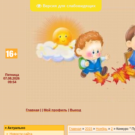
Версия для слабовидящих
Пятница
07.08.2026
09:54
Главная
|
|
Мой профиль
|
Выход
»
Актуально
Главная
»
2015
»
Ноябрь
»
2
» Конкурс " П
Новости сайта