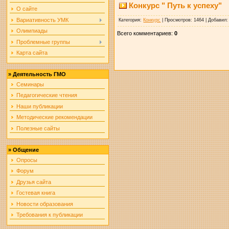
Конкурс " Путь к успеху"
О сайте
Вариативность УМК
Категория
:
Конкурс
|
Просмотров
: 1464 |
Добавил
Олимпиады
Всего комментариев
:
0
Проблемные группы
Карта сайта
»
Деятельность ГМО
Семинары
Педагогические чтения
Наши публикации
Методические рекомендации
Полезные сайты
»
Общение
Опросы
Форум
Друзья сайта
Гостевая книга
Новости образования
Требования к публикации