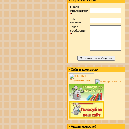
»
Обратная связь
E-mail
отправителя
*
:
Тема
письма:
Текст
сообщения
*
:
»
Сайт в конкурсах
»
Архив новостей