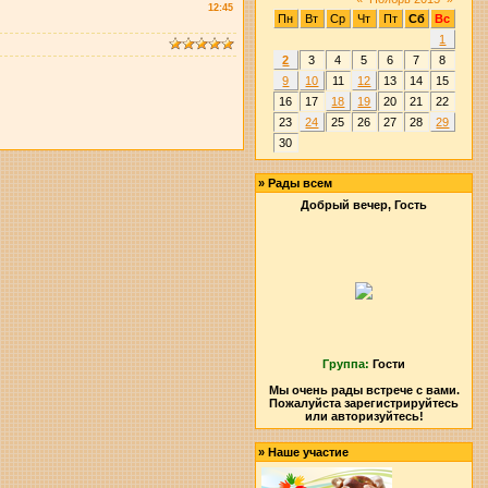
12:45
Пн
Вт
Ср
Чт
Пт
Сб
Вс
1
2
3
4
5
6
7
8
9
10
11
12
13
14
15
16
17
18
19
20
21
22
23
24
25
26
27
28
29
30
»
Рады всем
Добрый вечер, Гость
Группа:
Гости
Мы очень рады встрече с вами.
Пожалуйста зарегистрируйтесь
или авторизуйтесь!
»
Наше участие