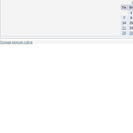
Пн
Вт
1
7
8
14
15
21
22
28
29
Полная версия сайта