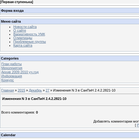
[
Первая ступенька
]
Форма входа
Меню сайта
Новости сайта
О сайте
Вариативность УМК
Олимпиады
Проблемные группы
Карта сайта
Categories
План работы
Мероприятия
Архив 2009-2010 уч.год
Информация
Конкурс
Главная
»
2015
»
Декабрь
»
27
» Изменения N 3 в СанПиН 2.4.2.2821-10
Изменения N 3 в СанПиН 2.4.2.2821-10
Всего комментариев
:
0
Добавлять комментарии могу
[
Р
Calendar