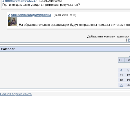
1
rimmaromanova2017
(14.04.2016 09:02)
Где и когда можно увидеть протоколы результатов?
2
АнжеликаВладимировна
(14.04.2016 09:19)
На образовательные организации будут отправлены приказы с итогами о
Добавлять комментарии могу
[
Р
Calendar
Пн
Вт
4
5
11
12
18
19
25
26
Полная версия сайта