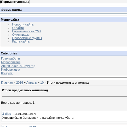
[
Первая ступенька
]
Форма входа
Меню сайта
Новости сайта
О сайте
Вариативность УМК
Олимпиады
Проблемные группы
Карта сайта
Categories
План работы
Мероприятия
Архив 2009-2010 уч.год
Информация
Конкурс
Главная
»
2016
»
Апрель
»
10
» Итоги предметных олимпиад
Итоги предметных олимпиад
Всего комментариев
:
3
3
diss
(14.04.2016 14:47)
Хорошо было бы вывесить на сайте, пожалуйста.