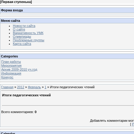
[
Первая ступенька
]
Форма входа
Меню сайта
Новости сайта
О сайте
Вариативность УМК
Олимпиады
Проблемные группы
Карта сайта
Categories
План работы
Мероприятия
Архив 2009-2010 уч.год
Информация
Конкурс
Главная
»
2012
»
Февраль
»
1
» Итоги педагогических чтений
Итоги педагогических чтений
Всего комментариев
:
0
Добавлять комментарии могу
[
Р
Calendar