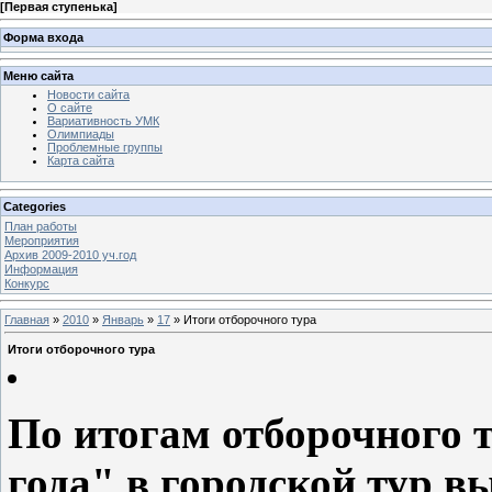
[
Первая ступенька
]
Форма входа
Меню сайта
Новости сайта
О сайте
Вариативность УМК
Олимпиады
Проблемные группы
Карта сайта
Categories
План работы
Мероприятия
Архив 2009-2010 уч.год
Информация
Конкурс
Главная
»
2010
»
Январь
»
17
» Итоги отборочного тура
Итоги отборочного тура
По итогам отборочного 
года" в городской тур 