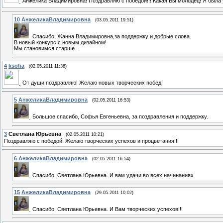
Анжелика Владимировна! Поздравляю с победой!!! Какая Вы молодец! Я была
10
АнжеликаВладимировна
(03.05.2011 19:51)
Спасибо, Жанна Владимировна,за поддержку и добрые слова.
В новый конкурс с новым дизайном!
Мы становимся старше...
4
ksofia
(02.05.2011 11:36)
От души поздравляю! Желаю новых творческих побед!
5
АнжеликаВладимировна
(02.05.2011 16:53)
Большое спасибо, Софья Евгеньевна, за поздравления и поддержку.
3
Светлана Юрьевна
(02.05.2011 10:21)
Поздравляю с победой! Желаю творческих успехов и процветания!!!
6
АнжеликаВладимировна
(02.05.2011 16:54)
Спасибо, Светлана Юрьевна. И вам удачи во всех начинаниях
15
АнжеликаВладимировна
(29.05.2011 10:02)
Спасибо, Светлана Юрьевна. И Вам творческих успехов!!!