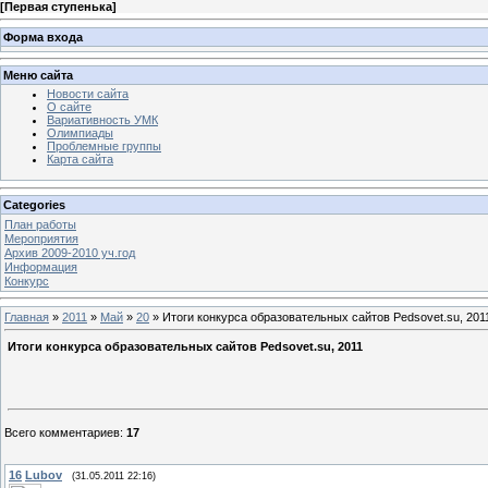
[
Первая ступенька
]
Форма входа
Меню сайта
Новости сайта
О сайте
Вариативность УМК
Олимпиады
Проблемные группы
Карта сайта
Categories
План работы
Мероприятия
Архив 2009-2010 уч.год
Информация
Конкурс
Главная
»
2011
»
Май
»
20
» Итоги конкурса образовательных сайтов Pedsovet.su, 201
Итоги конкурса образовательных сайтов Pedsovet.su, 2011
Всего комментариев
:
17
16
Lubov
(31.05.2011 22:16)