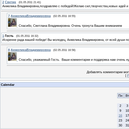
2
Светик
(01.05.2011 21:41)
Анжелика Владимировна,поздравляю с победой!Желаю сил,творчества,новых идей и
7
АнжеликаВладимировна
(02.05.2011 16:55)
Спасибо, Светлана Владимировна. Очень тронута Вашим вниманием
1
Гость
(01.05.2011 16:32)
Искренне рада вашей победе! Вы молодец, Анжелика Владимировна, от всей души по
8
АнжеликаВладимировна
(02.05.2011 16:56)
Спасибо, уважаемый Гость.
Ваши комментарии и поддержка нам очень н
Добавлять комментарии могу
[
Р
Calendar
Пн
Вт
2
3
9
10
16
17
23
24
30
31