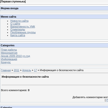
[
Первая ступенька
]
Форма входа
Меню сайта
Новости сайта
О сайте
Вариативность УМК
Олимпиады
Проблемные группы
Карта сайта
Categories
План работы
Мероприятия
Архив 2009-2010 уч.год
Информация
Конкурс
Главная
»
2011
»
Апрель
»
17
» Информация о безопасности сайта
Информация о безопасности сайта
Всего комментариев
:
0
Добавлять комментарии могу
[
Р
Calendar