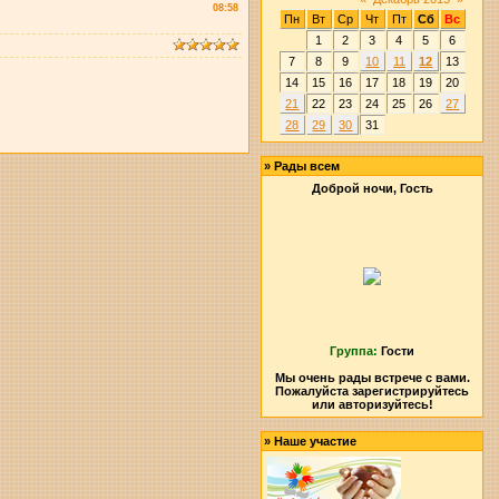
08:58
Пн
Вт
Ср
Чт
Пт
Сб
Вс
1
2
3
4
5
6
7
8
9
10
11
12
13
14
15
16
17
18
19
20
21
22
23
24
25
26
27
28
29
30
31
»
Рады всем
Доброй ночи, Гость
Группа:
Гости
Мы очень рады встрече с вами.
Пожалуйста зарегистрируйтесь
или авторизуйтесь!
»
Наше участие