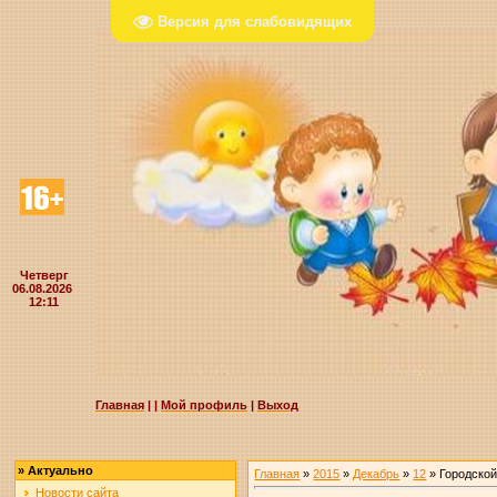
Версия для слабовидящих
Четверг
06.08.2026
12:11
Главная
|
|
Мой профиль
|
Выход
»
Актуально
Главная
»
2015
»
Декабрь
»
12
» Городской
Новости сайта