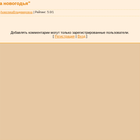
а новогодья"
:
АнжеликаВладимировна
|
Рейтинг
:
5.0
/
1
Добавлять комментарии могут только зарегистрированные пользователи.
[
Регистрация
|
Вход
]