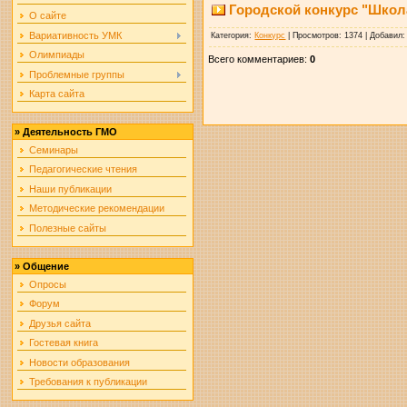
Городской конкурс "Школ
О сайте
Вариативность УМК
Категория
:
Конкурс
|
Просмотров
: 1374 |
Добавил
Олимпиады
Всего комментариев
:
0
Проблемные группы
Карта сайта
»
Деятельность ГМО
Семинары
Педагогические чтения
Наши публикации
Методические рекомендации
Полезные сайты
»
Общение
Опросы
Форум
Друзья сайта
Гостевая книга
Новости образования
Требования к публикации