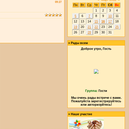
09:27
Пн
Вт
Ср
Чт
Пт
Сб
Вс
1
2
3
4
5
6
7
8
9
10
11
12
13
14
15
16
17
18
19
20
21
22
23
24
25
26
27
28
29
30
31
»
Рады всем
Доброе утро, Гость
Группа:
Гости
Мы очень рады встрече с вами.
Пожалуйста зарегистрируйтесь
или авторизуйтесь!
»
Наше участие