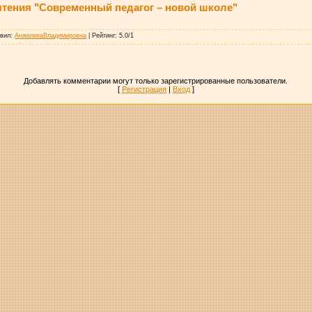
чтения "Современный педагог – новой школе"
авил
:
АнжеликаВладимировна
|
Рейтинг
:
5.0
/
1
Добавлять комментарии могут только зарегистрированные пользователи.
[
Регистрация
|
Вход
]