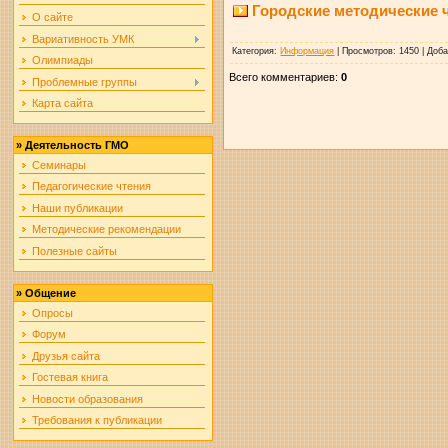
Городские методические 
О сайте
Вариативность УМК
Категория
:
Информация
|
Просмотров
: 1450 |
Доб
Олимпиады
Всего комментариев
:
0
Проблемные группы
Карта сайта
»
Деятельность ГМО
Семинары
Педагогические чтения
Наши публикации
Методические рекомендации
Полезные сайты
»
Общение
Опросы
Форум
Друзья сайта
Гостевая книга
Новости образования
Требования к публикации