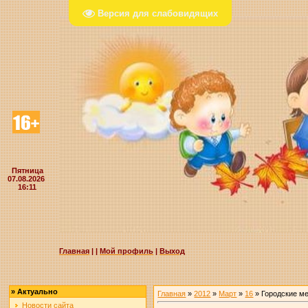
Версия для слабовидящих
Пятница
07.08.2026
16:11
Главная
|
|
Мой профиль
|
Выход
»
Актуально
Главная
»
2012
»
Март
»
16
» Городские ме
Новости сайта