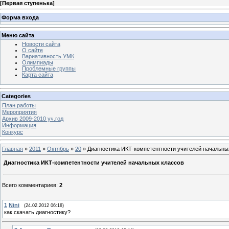
[
Первая ступенька
]
Форма входа
Меню сайта
Новости сайта
О сайте
Вариативность УМК
Олимпиады
Проблемные группы
Карта сайта
Categories
План работы
Мероприятия
Архив 2009-2010 уч.год
Информация
Конкурс
Главная
»
2011
»
Октябрь
»
20
» Диагностика ИКТ-компетентности учителей начальны
Диагностика ИКТ-компетентности учителей начальных классов
Всего комментариев
:
2
1
Nini
(24.02.2012 06:18)
как скачать диагностику?