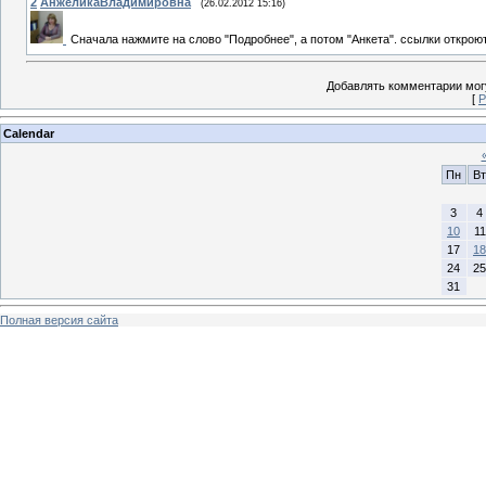
2
АнжеликаВладимировна
(26.02.2012 15:16)
Сначала нажмите на слово "Подробнее", а потом "Анкета". ссылки откро
Добавлять комментарии могу
[
Р
Calendar
Пн
Вт
3
4
10
11
17
18
24
25
31
Полная версия сайта