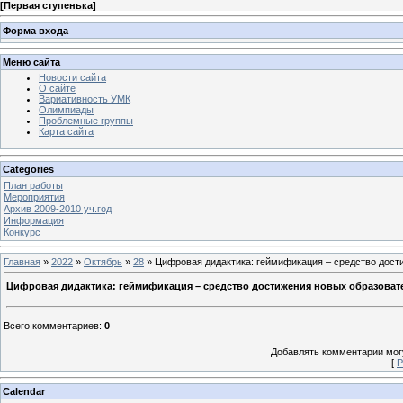
[
Первая ступенька
]
Форма входа
Меню сайта
Новости сайта
О сайте
Вариативность УМК
Олимпиады
Проблемные группы
Карта сайта
Categories
План работы
Мероприятия
Архив 2009-2010 уч.год
Информация
Конкурс
Главная
»
2022
»
Октябрь
»
28
» Цифровая дидактика: геймификация – средство дост
Цифровая дидактика: геймификация – средство достижения новых образоват
Всего комментариев
:
0
Добавлять комментарии могу
[
Р
Calendar