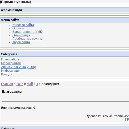
[
Первая ступенька
]
Форма входа
Меню сайта
Новости сайта
О сайте
Вариативность УМК
Олимпиады
Проблемные группы
Карта сайта
Categories
План работы
Мероприятия
Архив 2009-2010 уч.год
Информация
Конкурс
Главная
»
2013
»
Май
»
4
» Благодарим
Благодарим
Всего комментариев
:
0
Добавлять комментарии могу
[
Р
Calendar