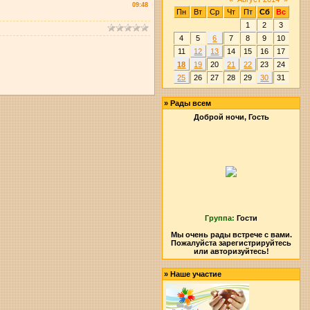
09:48
Пн
Вт
Ср
Чт
Пт
Сб
Вс
1
2
3
4
5
6
7
8
9
10
11
12
13
14
15
16
17
18
19
20
21
22
23
24
25
26
27
28
29
30
31
»
Рады всем
Доброй ночи, Гость
Группа:
Гости
Мы очень рады встрече с вами.
Пожалуйста зарегистрируйтесь
или авторизуйтесь!
»
Наше участие