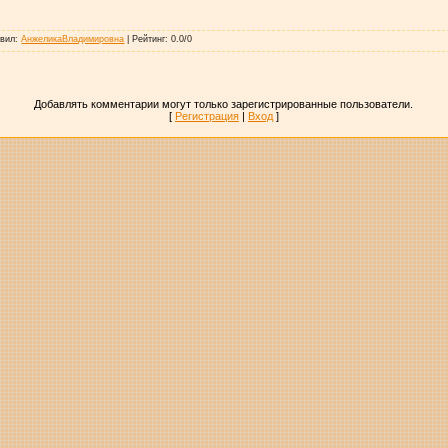
авил
:
АнжеликаВладимировна
|
Рейтинг
:
0.0
/
0
Добавлять комментарии могут только зарегистрированные пользователи.
[
Регистрация
|
Вход
]