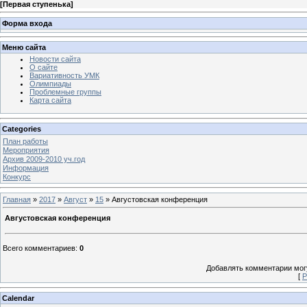
[
Первая ступенька
]
Форма входа
Меню сайта
Новости сайта
О сайте
Вариативность УМК
Олимпиады
Проблемные группы
Карта сайта
Categories
План работы
Мероприятия
Архив 2009-2010 уч.год
Информация
Конкурс
Главная
»
2017
»
Август
»
15
» Августовская конференция
Августовская конференция
Всего комментариев
:
0
Добавлять комментарии могу
[
Р
Calendar