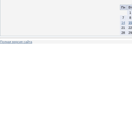
Пн
Вт
1
7
8
14
15
21
22
28
29
Полная версия сайта