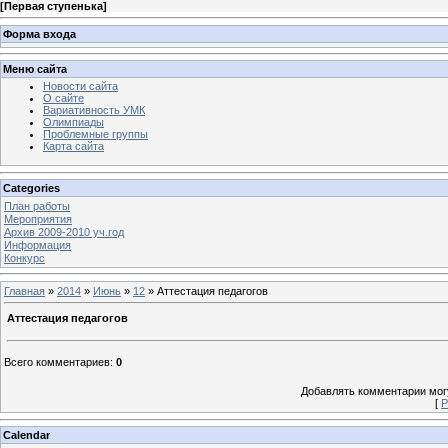
[
Первая ступенька
]
Форма входа
Меню сайта
Новости сайта
О сайте
Вариативность УМК
Олимпиады
Проблемные группы
Карта сайта
Categories
План работы
Мероприятия
Архив 2009-2010 уч.год
Информация
Конкурс
Главная
»
2014
»
Июнь
»
12
» Аттестация педагогов
Аттестация педагогов
Всего комментариев
:
0
Добавлять комментарии могу
[
Р
Calendar