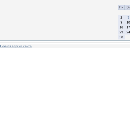
Пн
Вт
2
3
9
10
16
17
23
24
30
Полная версия сайта