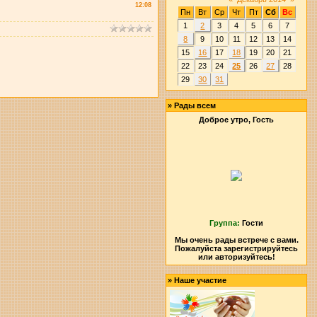
12:08
Пн
Вт
Ср
Чт
Пт
Сб
Вс
1
2
3
4
5
6
7
8
9
10
11
12
13
14
15
16
17
18
19
20
21
22
23
24
25
26
27
28
29
30
31
»
Рады всем
Доброе утро, Гость
Группа:
Гости
Мы очень рады встрече с вами.
Пожалуйста зарегистрируйтесь
или авторизуйтесь!
»
Наше участие