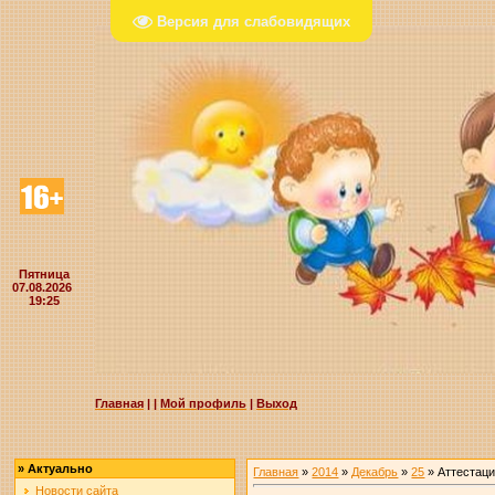
Версия для слабовидящих
Пятница
07.08.2026
19:25
Главная
|
|
Мой профиль
|
Выход
»
Актуально
Главная
»
2014
»
Декабрь
»
25
» Аттестаци
Новости сайта