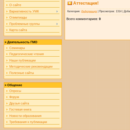
Аттестация!
О сайте
Вариативность УМК
Категория
:
Информация
|
Просмотров
: 1314 |
Доб
Олимпиады
Всего комментариев
:
0
Проблемные группы
Карта сайта
»
Деятельность ГМО
Семинары
Педагогические чтения
Наши публикации
Методические рекомендации
Полезные сайты
»
Общение
Опросы
Форум
Друзья сайта
Гостевая книга
Новости образования
Требования к публикации