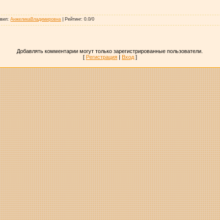
авил
:
АнжеликаВладимировна
|
Рейтинг
:
0.0
/
0
Добавлять комментарии могут только зарегистрированные пользователи.
[
Регистрация
|
Вход
]