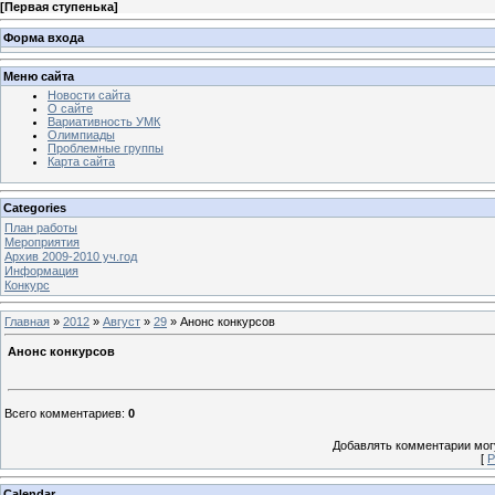
[
Первая ступенька
]
Форма входа
Меню сайта
Новости сайта
О сайте
Вариативность УМК
Олимпиады
Проблемные группы
Карта сайта
Categories
План работы
Мероприятия
Архив 2009-2010 уч.год
Информация
Конкурс
Главная
»
2012
»
Август
»
29
» Анонс конкурсов
Анонс конкурсов
Всего комментариев
:
0
Добавлять комментарии могу
[
Р
Calendar