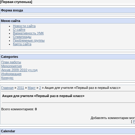
[
Первая ступенька
]
Форма входа
Меню сайта
Новости сайта
О сайте
Вариативность УМК
Олимпиады
Проблемные группы
Карта сайта
Categories
План работы
Мероприятия
Архив 2009-2010 уч.год
Информация
Конкурс
Главная
»
2011
»
Март
»
2
» Акция для учителя «Первый раз в первый класс»
Акция для учителя «Первый раз в первый класс»
Всего комментариев
:
0
Добавлять комментарии могу
[
Р
Calendar