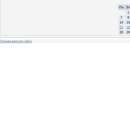
Пн
Вт
1
7
8
14
15
21
22
28
29
Полная версия сайта