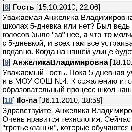
[
8
]
Гость
[15.10.2010, 22:06]
Уважаемая Анжелика Владимировна!
школах 5-дневка или нет? Был вед
голосов было "за" неё, а что-то мо
с 5-дневкой, и всех там все устраива
подавно. Когда на нашей улице буде
[
9
]
АнжеликаВладимировна
[18.10
Уважаемый Гость. Пока 5-дневная уч
и в МОУ СОШ №4. К сожалению ито
образовательный процесс школ наше
[
10
]
Ilo-na
[06.11.2010, 18:59]
Здравствуйте, Анжелика Владимиров
Очень нравится технология. Сейчас
"третьеклашки", которые обучаются 