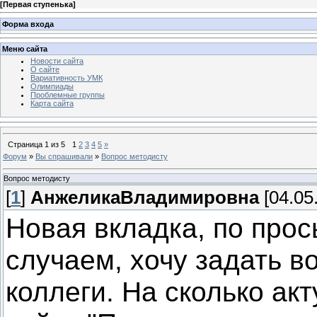
[
Первая ступенька
]
Форма входа
Меню сайта
Новости сайта
О сайте
Вариативность УМК
Олимпиады
Проблемные группы
Карта сайта
Страница
1
из
5
1
2
3
4
5
»
Форум
»
Вы спрашивали
»
Вопрос методисту
Вопрос методисту
[
1
]
АнжеликаВладимировна
[04.05
Новая вкладка, по прос
случаем, хочу задать 
коллеги. На сколько ак