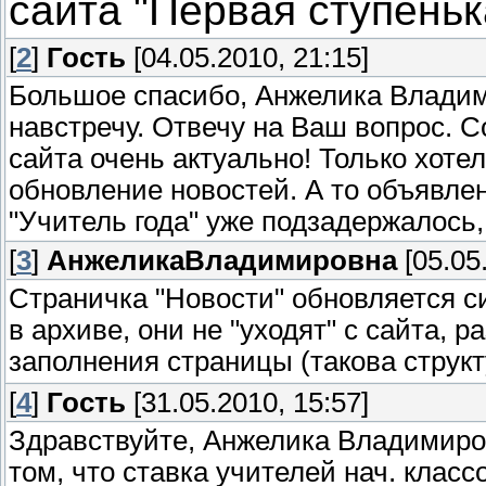
сайта "Первая ступеньк
[
2
]
Гость
[04.05.2010, 21:15]
Большое спасибо, Анжелика Владим
навстречу. Отвечу на Ваш вопрос. Со
сайта очень актуально! Только хот
обновление новостей. А то объявлен
"Учитель года" уже подзадержалось, 
[
3
]
АнжеликаВладимировна
[05.05
Страничка "Новости" обновляется с
в архиве, они не "уходят" с сайта,
заполнения страницы (такова струк
[
4
]
Гость
[31.05.2010, 15:57]
Здравствуйте, Анжелика Владимиров
том, что ставка учителей нач. классо