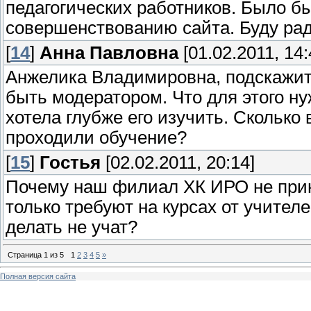
педагогических работников. Было б
совершенствованию сайта. Буду ра
[
14
]
Анна Павловна
[01.02.2011, 14:
Анжелика Владимировна, подскажите
быть модератором. Что для этого ну
хотела глубже его изучить. Сколько
проходили обучение?
[
15
]
Гостья
[02.02.2011, 20:14]
Почему наш филиал ХК ИРО не прин
только требуют на курсах от учител
делать не учат?
Страница
1
из
5
1
2
3
4
5
»
Полная версия сайта