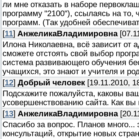
ли мне отказать в наборе первокла
программу "2100"), ссылаясь на то,
программ. (Так удобней обеспечива
[
11
]
АнжеликаВладимировна
[07.1
Илона Николаевна, всё зависит от
сможете отстоять свой выбор прогр
система развивающего обучения бес
учащихся, это знают и учителя и ро
[
12
]
Добрый человек
[19.11.2010, 1
Подскажите пожалуйста, каковы ва
усовершенствованию сайта. Как вы п
[
13
]
АнжеликаВладимировна
[20.1
Спасибо за вопрос. Планов много...
консультаций, открытие новых стра