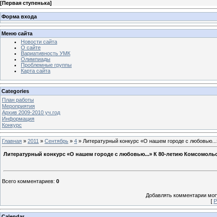
[
Первая ступенька
]
Форма входа
Меню сайта
Новости сайта
О сайте
Вариативность УМК
Олимпиады
Проблемные группы
Карта сайта
Categories
План работы
Мероприятия
Архив 2009-2010 уч.год
Информация
Конкурс
Главная
»
2011
»
Сентябрь
»
4
» Литературный конкурс «О нашем городе с любовью..
Литературный конкурс «О нашем городе с любовью...» К 80-летию Комсомоль
Всего комментариев
:
0
Добавлять комментарии могу
[
Р
Calendar