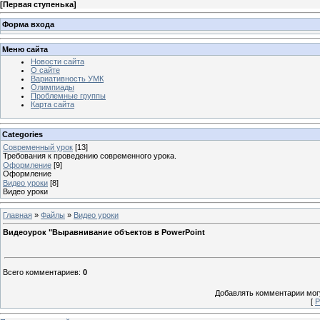
[
Первая ступенька
]
Форма входа
Меню сайта
Новости сайта
О сайте
Вариативность УМК
Олимпиады
Проблемные группы
Карта сайта
Categories
Современный урок
[13]
Требования к проведению современного урока.
Оформление
[9]
Оформление
Видео уроки
[8]
Видео уроки
Главная
»
Файлы
»
Видео уроки
Видеоурок "Выравнивание объектов в PowerPoint
Всего комментариев
:
0
Добавлять комментарии могу
[
Р