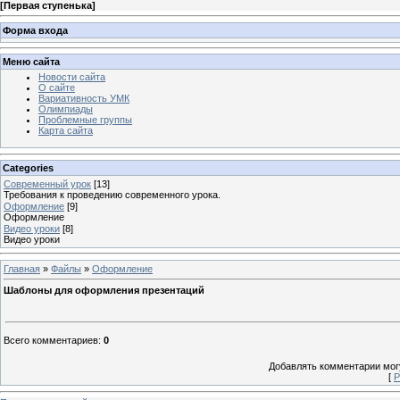
[
Первая ступенька
]
Форма входа
Меню сайта
Новости сайта
О сайте
Вариативность УМК
Олимпиады
Проблемные группы
Карта сайта
Categories
Современный урок
[13]
Требования к проведению современного урока.
Оформление
[9]
Оформление
Видео уроки
[8]
Видео уроки
Главная
»
Файлы
»
Оформление
Шаблоны для оформления презентаций
Всего комментариев
:
0
Добавлять комментарии могу
[
Р